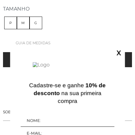
TAMANHO
P
M
G
GUIA DE MEDIDAS
X
ADICIONAR À SACOLA
Cadastre-se e ganhe
10% de
desconto
na sua primeira
compra
SOBRE ESSA PEÇA