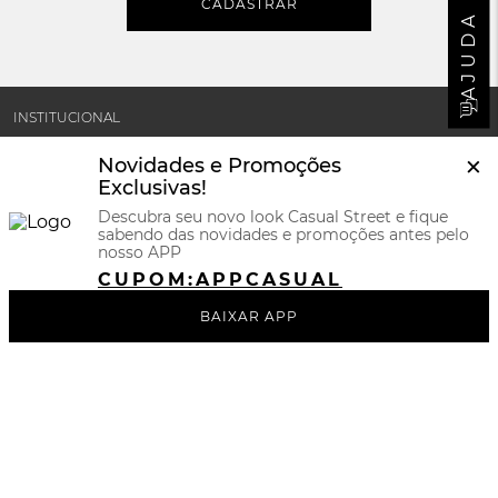
CADASTRAR
AJUDA
INSTITUCIONAL
×
Novidades e Promoções
MINHA CONTA
Exclusivas!
Descubra seu novo look Casual Street e fique
sabendo das novidades e promoções antes pelo
SUPORTE E POLÍTICAS
nosso APP
CUPOM:
APPCASUAL
CERTIFICADOS
BAIXAR APP
REDES SOCIAIS
BAIXE NOSSO APP
FORMAS DE PAGAMENTOS