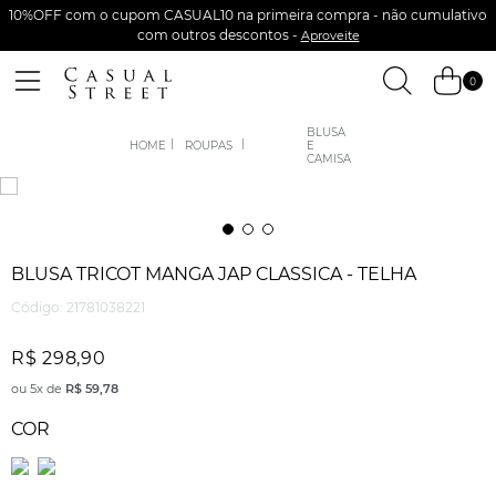
10%OFF com o cupom CASUAL10 na primeira compra - não cumulativo
com outros descontos -
Aproveite
0
BLUSA
ROUPAS
E
CAMISA
BLUSA TRICOT MANGA JAP CLASSICA - TELHA
Código
:
21781038221
R$
298
,
90
ou
5
x de
R$
59
,
78