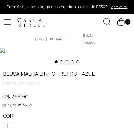
Frete Grátis com código de vendedora a partir de R$500 -
Aproveite!
0
BLUSA
ROUPAS
E
CAMISA
BLUSA MALHA LINHO FRUFRU - AZUL
Código
:
21763014221
R$
269
,
90
ou
5
x de
R$
53
,
98