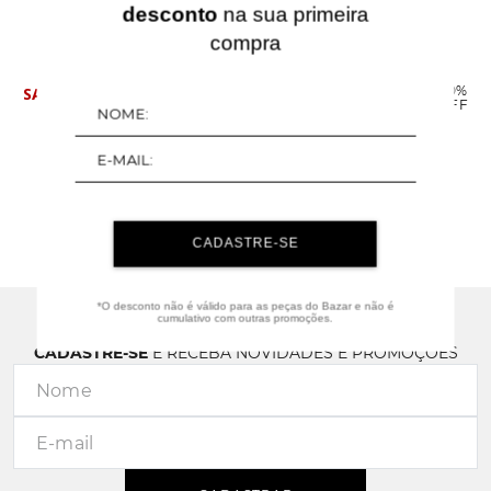
desconto
na sua primeira
QUERIDINHOS
compra
30%
OFF
BLUSA JACKARD ALGODÃO COM LINHO - NATURAL
R$
307
,
93
R$
439
,
90
ou
6
x de
R$
51
,
32
sem juros
CADASTRE-SE
*O desconto não é válido para as peças do Bazar e não é
cumulativo com outras promoções.
CADASTRE-SE
E RECEBA NOVIDADES E PROMOÇÕES