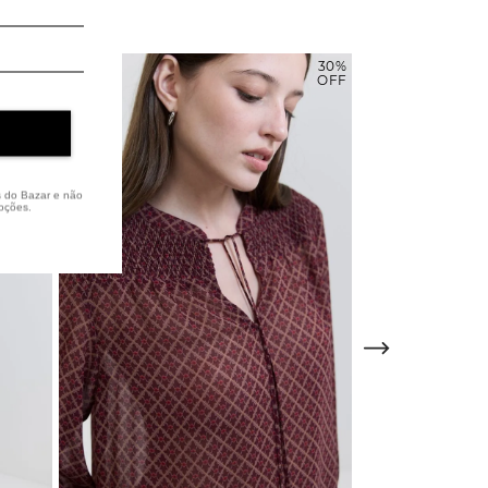
30%
30%
OFF
OFF
s do Bazar e não
oções.