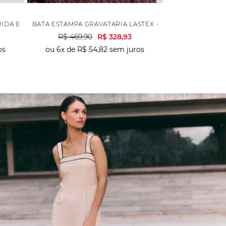
UIDA BABADO - VINHO
BATA ESTAMPA GRAVATARIA LASTEX - VINHO
R$
469
,
90
R$
328
,
93
os
ou
6
x de
R$
54
,
82
sem juros