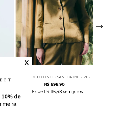
X
ANTORINE - VERDE
CASAQUETO LINHO SANTORINE - VERDE
R$
698
,
90
os
ou
6
x de
R$
116
,
48
sem juros
e
10% de
rimeira