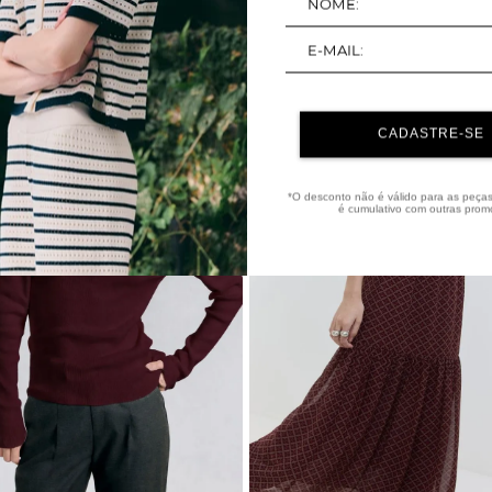
40%
OFF
CADASTRE-SE
*O desconto não é válido para as peça
é cumulativo com outras prom