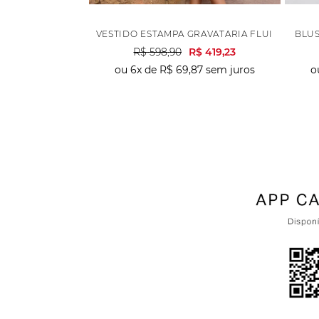
VESTIDO ESTAMPA GRAVATARIA FLUIDO - VIN
BLUS
R$
598
,
90
R$
419
,
23
ou
6
x de
R$
69
,
87
sem juros
o