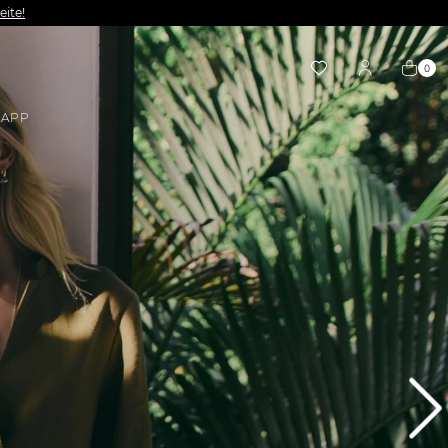
eite!
0
APP