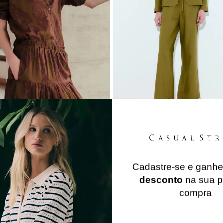
SA VOIL ESTAMPA BUTTERFLY VOIL - FENDI
CALÇA LINHO TIRA LATERAL S
R$
489
,
90
R$
649
,
90
ou
6
x de
R$
81
,
65
sem juros
ou
6
x de
R$
108
,
31
sem jur
Cadastre-se e ganh
desconto
na sua p
compra
SALE INVERNO
SHOP SALE