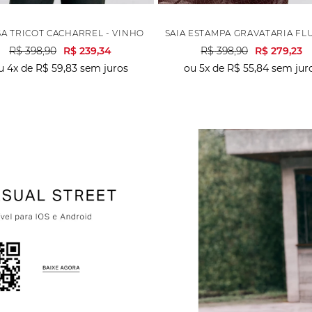
HO
A TRICOT CACHARREL - VINHO
SAIA ESTAMPA GRAVATARIA FL
R$
398
,
90
R$
239
,
34
R$
398
,
90
R$
279
,
23
u
4
x de
R$
59
,
83
sem juros
ou
5
x de
R$
55
,
84
sem jur