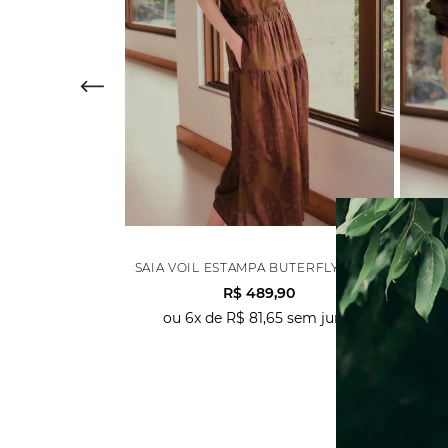
SAIA VOIL ESTAMPA BUTERFLY - FENDI
CAMI
R$
489
,
90
ou
6
x de
R$
81
,
65
sem juros