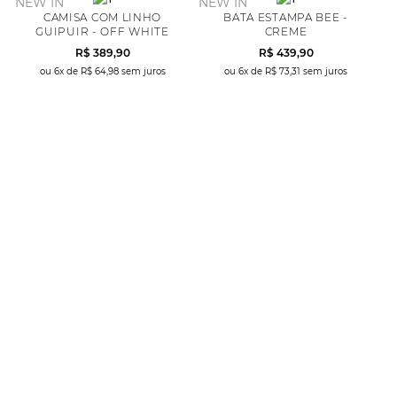
NEW IN
NEW IN
CAMISA COM LINHO
BATA ESTAMPA BEE -
GUIPUIR - OFF WHITE
CREME
R$
389
,
90
R$
439
,
90
ou
6
x de
R$
64
,
98
sem juros
ou
6
x de
R$
73
,
31
sem juros