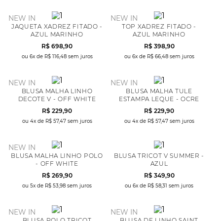
NEW IN
NEW IN
JAQUETA XADREZ FITADO -
TOP XADREZ FITADO -
AZUL MARINHO
AZUL MARINHO
R$
698
,
90
R$
398
,
90
ou
6
x de
R$
116
,
48
sem juros
ou
6
x de
R$
66
,
48
sem juros
NEW IN
NEW IN
BLUSA MALHA LINHO
BLUSA MALHA TULE
DECOTE V - OFF WHITE
ESTAMPA LEQUE - OCRE
R$
229
,
90
R$
229
,
90
ou
4
x de
R$
57
,
47
sem juros
ou
4
x de
R$
57
,
47
sem juros
NEW IN
BLUSA MALHA LINHO POLO
BLUSA TRICOT V SUMMER -
- OFF WHITE
AZUL
R$
269
,
90
R$
349
,
90
ou
5
x de
R$
53
,
98
sem juros
ou
6
x de
R$
58
,
31
sem juros
NEW IN
NEW IN
BLUSA POLO TRICOT
BLUSA DE LINHO SAINT