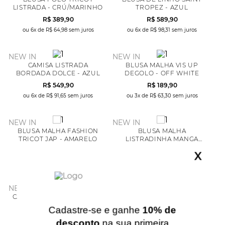
LISTRADA - CRÚ/MARINHO
TROPEZ - AZUL
R$
389
,
90
R$
589
,
90
ou
6
x de
R$
64
,
98
sem juros
ou
6
x de
R$
98
,
31
sem juros
NEW IN
NEW IN
CAMISA LISTRADA
BLUSA MALHA VIS UP
BORDADA DOLCE - AZUL
DEGOLO - OFF WHITE
R$
549
,
90
R$
189
,
90
ou
6
x de
R$
91
,
65
sem juros
ou
3
x de
R$
63
,
30
sem juros
NEW IN
NEW IN
BLUSA MALHA FASHION
BLUSA MALHA
TRICOT JAP - AMARELO
LISTRADINHA MANGA
LONGA - MARROM
R$
229
,
90
R$
189
,
90
X
ou
4
x de
R$
57
,
47
sem juros
ou
3
x de
R$
63
,
30
sem juros
NEW IN
NEW IN
CAMISA LINHO SANTORINE
BLUSA MALHA
MANGA CURTA - AZUL
LISTRADINHA MANGA
Cadastre-se e ganhe
10% de
MARINHO
LONGA - AZUL MARINHO
R$
469
,
90
R$
189
,
90
desconto
na sua primeira