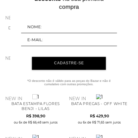
ou
6
x de
R$
78
,
31
sem juros
ou
3
x de
R$
63
,
30
sem juros
compra
NEW IN
NEW IN
BLUSA MALHA VIS UP
BLUSA POLO TWEED -
DEGOLO - AZUL MARINHO
MARROM
R$
189
,
90
R$
369
,
90
ou
3
x de
R$
63
,
30
sem juros
ou
6
x de
R$
61
,
65
sem juros
NEW IN
NEW IN
CADASTRE-SE
BLUSA MALHA
BLUSA MALHA VIS UP
LISTRADINHA MANGA
DEGOLO - VINHO
LONGA - VERMELHO
R$
189
,
90
R$
189
,
90
*O desconto não é válido para as peças do Bazar e não é
ou
3
x de
R$
63
,
30
sem juros
ou
3
x de
R$
63
,
30
sem juros
cumulativo com outras promoções.
NEW IN
NEW IN
BATA ESTAMPA FLORES
BATA PREGAS - OFF WHITE
BENJI - LILAS
R$
398
,
90
R$
429
,
90
ou
6
x de
R$
66
,
48
sem juros
ou
6
x de
R$
71
,
65
sem juros