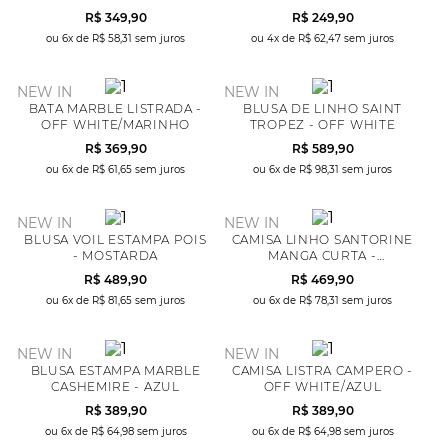
R$
349
,
90
R$
249
,
90
ou
6
x de
R$
58
,
31
sem juros
ou
4
x de
R$
62
,
47
sem juros
NEW IN
NEW IN
BATA MARBLE LISTRADA -
BLUSA DE LINHO SAINT
OFF WHITE/MARINHO
TROPEZ - OFF WHITE
R$
369
,
90
R$
589
,
90
ou
6
x de
R$
61
,
65
sem juros
ou
6
x de
R$
98
,
31
sem juros
NEW IN
NEW IN
BLUSA VOIL ESTAMPA POIS
CAMISA LINHO SANTORINE
- MOSTARDA
MANGA CURTA -
VERMELHO
R$
489
,
90
R$
469
,
90
ou
6
x de
R$
81
,
65
sem juros
ou
6
x de
R$
78
,
31
sem juros
NEW IN
NEW IN
BLUSA ESTAMPA MARBLE
CAMISA LISTRA CAMPERO -
CASHEMIRE - AZUL
OFF WHITE/AZUL
R$
389
,
90
R$
389
,
90
ou
6
x de
R$
64
,
98
sem juros
ou
6
x de
R$
64
,
98
sem juros