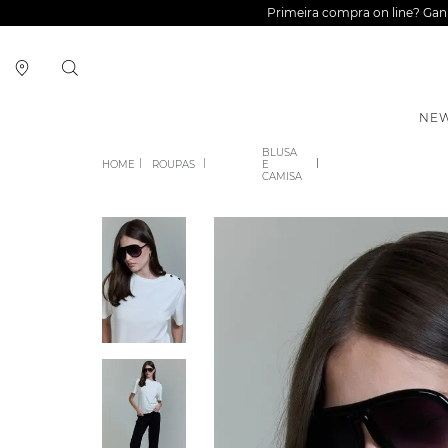
Primeira compra on line? Ga
NEW
BLUSA
ROUPAS
E
CAMISA