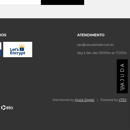
DOS
ATENDIMENTO
sac@casualstreet.com.br
Seg à Sex. das 09:00hs as 17:00hs
AJUDA
Maintained by
Quick Digital
| Powered by
VTEX