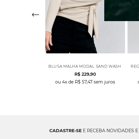
DETALHES LISTRAS - AZUL MARINHO
BLUSA MALHA MODAL SAND WASH COM NÓ
REG
0
R$
307
,
93
R$
229
,
90
51
,
32
sem juros
ou
4
x de
R$
57
,
47
sem juros
CADASTRE-SE
E RECEBA NOVIDADES E