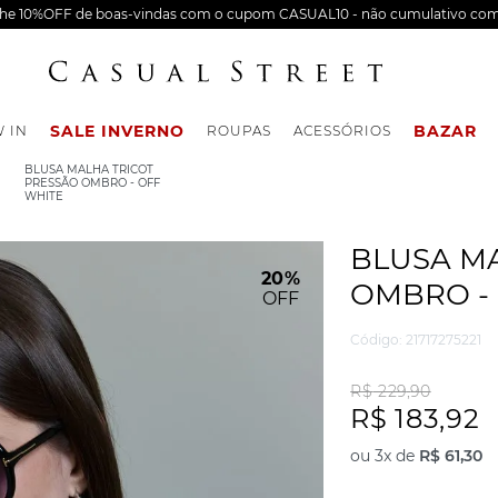
nhe 10%OFF de boas-vindas com o cupom CASUAL10 - não cumulativo com
SALE INVERNO
BAZAR
 IN
ROUPAS
ACESSÓRIOS
BLUSA MALHA TRICOT
PRESSÃO OMBRO - OFF
WHITE
BLUSA M
20%
OMBRO -
OFF
Código
:
21717275221
R$
229
,
90
R$
183
,
92
ou
3
x de
R$
61
,
30