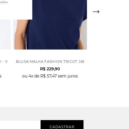
oções.
V - VERDE
BLUSA MALHA FASHION TRICOT JAP - AZUL MARINHO
BLUSA MALHA TRI
R$
229
,
90
R$
189
,
90
s
ou
4
x de
R$
57
,
47
sem juros
ou
2
x de
R$
66
,
CADASTRAR