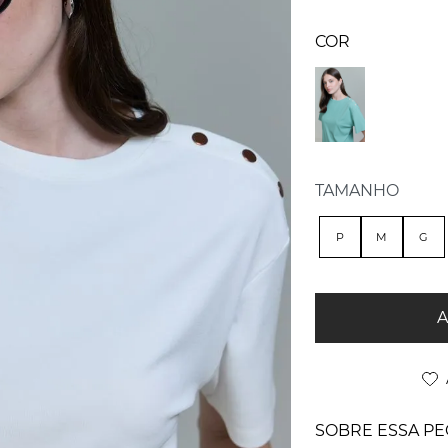
TAMANHO
P
M
G
A
SOBRE ESSA PE