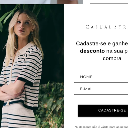
Cadastre-se e ganh
QUERIDINHOS
desconto
na sua p
compra
20%
NEW IN
OFF
CADASTRE-SE
*O desconto não é válido para as peça