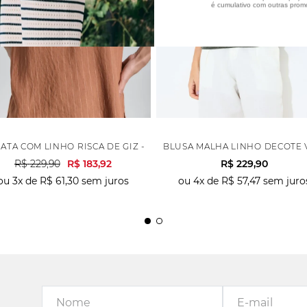
é cumulativo com outras prom
 - CREME
ATA COM LINHO RISCA DE GIZ - OCRE
BLUSA MALHA LINHO DECOTE 
R$
229
,
90
R$
183
,
92
R$
229
,
90
ou
3
x de
R$
61
,
30
sem juros
ou
4
x de
R$
57
,
47
sem juro