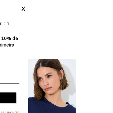
X
e
10% de
rimeira
NEW IN
s do Bazar e não