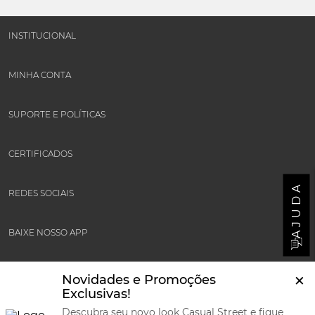
INSTITUCIONAL
MINHA CONTA
SUPORTE E POLÍTICAS
CERTIFICADOS
AJUDA
REDES SOCIAIS
BAIXE NOSSO APP
FORMAS DE PAGAMENTOS
×
Novidades e Promoções
Exclusivas!
Maintained by
Quick Digital
| Powered by
VTEX
Descubra seu novo look Casual Street e fique