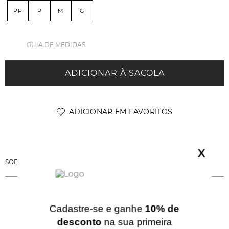
PP
P
M
G
GUIA DE MEDIDAS
ADICIONAR À SACOLA
X
SOBRE ESSA PEÇA
Cadastre-se e ganhe
10% de
QUERIDINHOS
desconto
na sua primeira