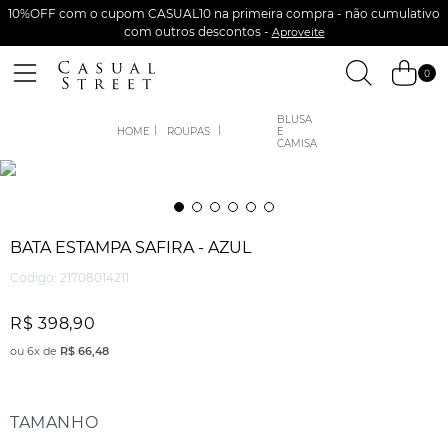
10%OFF com o cupom CASUAL10 na primeira compra - não cumulativo
com outros descontos -
Aproveite
0
BLUSA
ROUPAS
E
CAMISA
BATA ESTAMPA SAFIRA - AZUL
Código
:
21708014211
R$
398
,
90
ou
6
x de
R$
66
,
48
TAMANHO