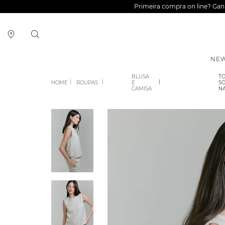
Primeira compra on line? Ga
NEW
BLUSA
TO
ROUPAS
E
SO
CAMISA
N