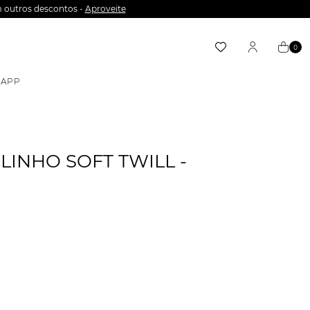
 outros descontos -
Aproveite
0
APP
LINHO SOFT TWILL -