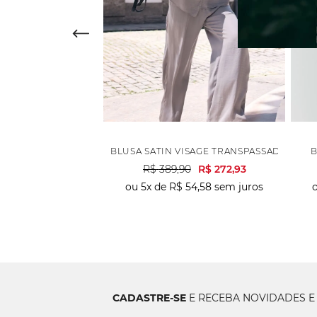
ANELADA LISTRAS DET.V - PRETO
BLUSA SATIN VISAGE TRANSPASSADA PONTA
B
0
R$
167
,
93
R$
389
,
90
R$
272
,
93
55
,
97
sem juros
ou
5
x de
R$
54
,
58
sem juros
CADASTRE-SE
E RECEBA NOVIDADES E