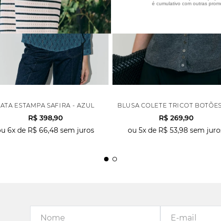
é cumulativo com outras prom
 - CINZA
ATA ESTAMPA SAFIRA - AZUL
BLUSA COLETE TRICOT BOTÕES
R$
398
,
90
R$
269
,
90
ou
6
x de
R$
66
,
48
sem juros
ou
5
x de
R$
53
,
98
sem juro