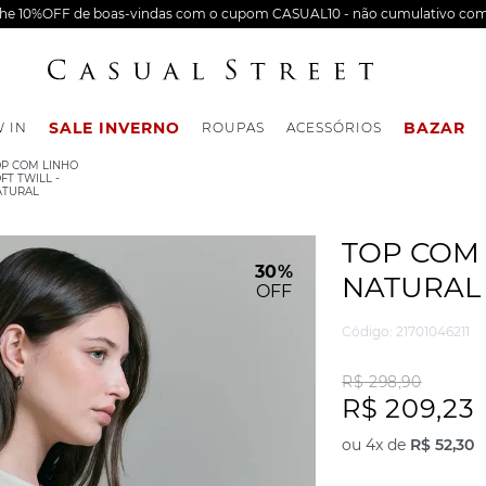
nhe 10%OFF de boas-vindas com o cupom CASUAL10 - não cumulativo com
SALE INVERNO
BAZAR
 IN
ROUPAS
ACESSÓRIOS
P COM LINHO
FT TWILL -
ATURAL
TOP COM 
30%
NATURAL
OFF
Código
:
21701046211
R$
298
,
90
R$
209
,
23
ou
4
x de
R$
52
,
30