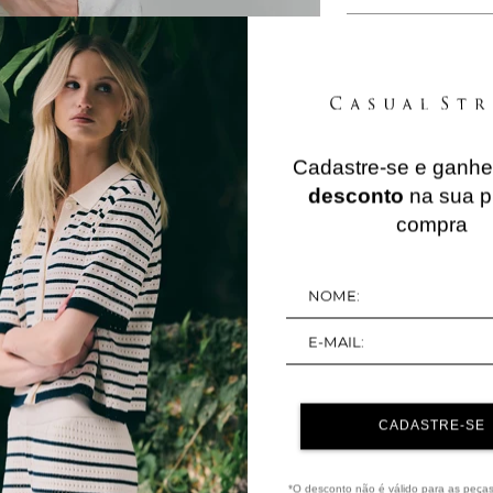
Cadastre-se e ganh
QUERIDINHOS
desconto
na sua p
compra
CADASTRE-SE
*O desconto não é válido para as peça