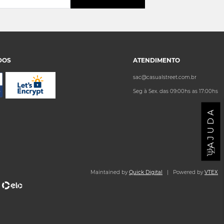
DOS
ATENDIMENTO
sac@casualstreet.com.br
Seg à Sex. das 09:00hs as 17:00hs
AJUDA
Maintained by
Quick Digital
| Powered by
VTEX