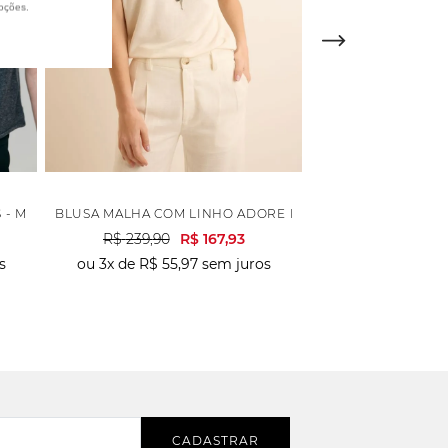
oções.
 - MESCLA ESC
BLUSA MALHA COM LINHO ADORE MANGA BOTÕES - OFF 
BLUSA ESTAMPA L
R$
239
,
90
R$
167
,
93
R$
46
s
ou
3
x de
R$
55
,
97
sem juros
ou
6
x de
R$
78
CADASTRAR