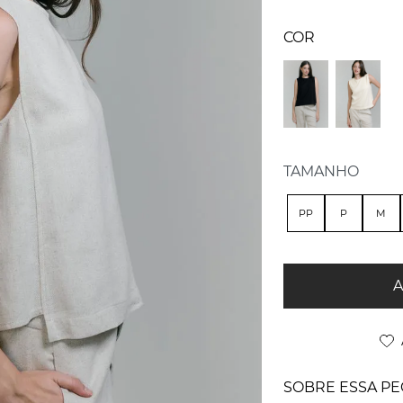
TAMANHO
PP
P
M
A
SOBRE ESSA PE