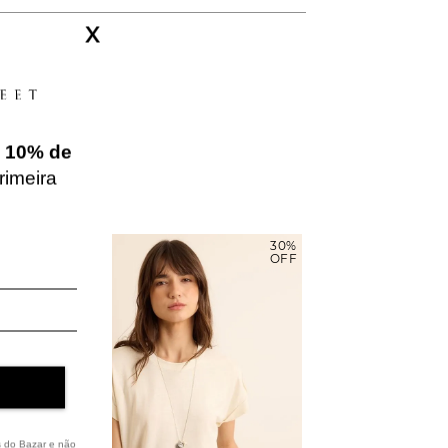
X
e
10% de
rimeira
30%
OFF
s do Bazar e não