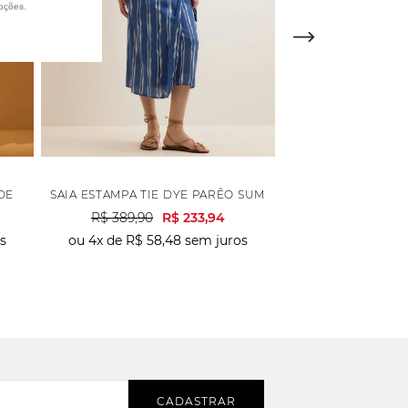
oções.
DE
SAIA ESTAMPA TIE DYE PARÊO SUMMER - AZUL
SAIA BORDADA GO
R$
389
,
90
R$
233
,
94
R$
549
,
90
s
ou
4
x de
R$
58
,
48
sem juros
ou
6
x de
R$
54
,
CADASTRAR