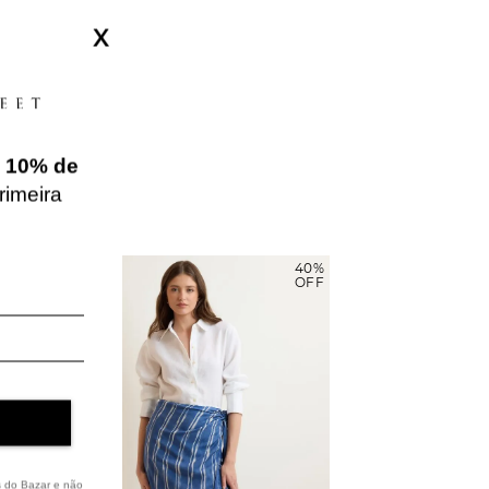
X
e
10% de
rimeira
40%
40%
OFF
OFF
s do Bazar e não