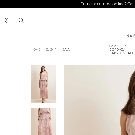
Primeira compra on line? Ga
NEW
SAIA CREPE
BAZAR
SAIA
BORDADA
BABADOS - ROS