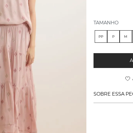
TAMANHO
PP
P
M
A
SOBRE ESSA PE