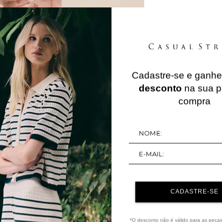
Cadastre-se e ganh
QUERIDINHOS
desconto
na sua p
compra
40%
OFF
CADASTRE-SE
*O desconto não é válido para as peça