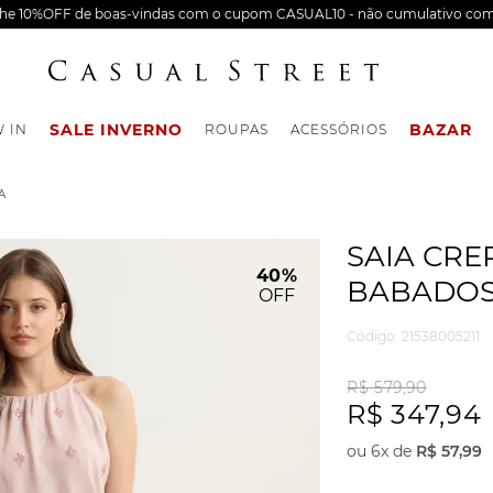
nhe 10%OFF de boas-vindas com o cupom CASUAL10 - não cumulativo com
SALE INVERNO
BAZAR
 IN
ROUPAS
ACESSÓRIOS
A
SAIA CR
40%
BABADOS
OFF
Código
:
21538005211
R$
579
,
90
R$
347
,
94
ou
6
x de
R$
57
,
99