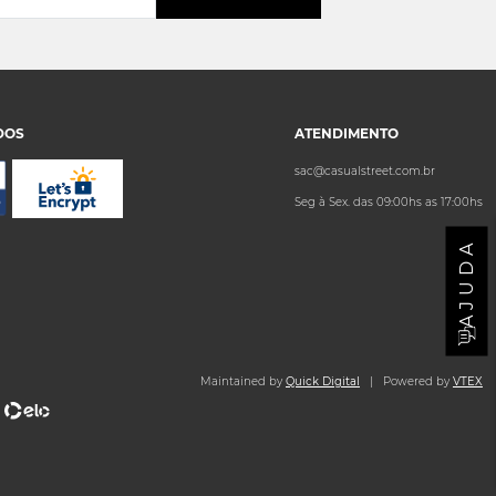
DOS
ATENDIMENTO
sac@casualstreet.com.br
Seg à Sex. das 09:00hs as 17:00hs
AJUDA
Maintained by
Quick Digital
| Powered by
VTEX