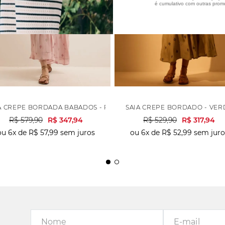
é cumulativo com outras prom
A CREPE BORDADA BABADOS - ROSA
SAIA CREPE BORDADO - VER
R$
579
,
90
R$
347
,
94
R$
529
,
90
R$
317
,
94
ou
6
x de
R$
57
,
99
sem juros
ou
6
x de
R$
52
,
99
sem juro