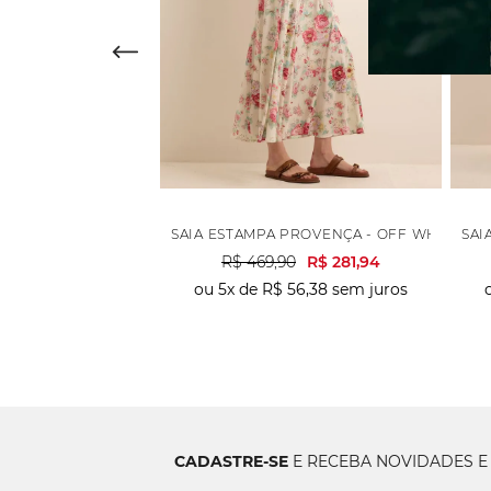
 GOLD - FENDI
SAIA ESTAMPA PROVENÇA - OFF WHITE
SAI
0
R$
199
,
45
R$
469
,
90
R$
281
,
94
66
,
48
sem juros
ou
5
x de
R$
56
,
38
sem juros
CADASTRE-SE
E RECEBA NOVIDADES E