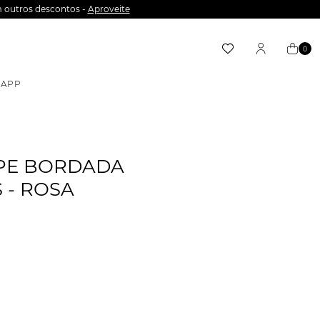
 outros descontos -
Aproveite
0
APP
EPE BORDADA
 - ROSA