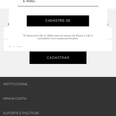
CADASTRE-SE
CADASTRE-SE
E RECEBA NOVIDADES E PROMOÇÕES
*O desconto não é válido para as peças do Bazar e não é
cumulativo com outras promoções.
CADASTRAR
INSTITUCIONAL
MINHA CONTA
SUPORTE E POLÍTICAS