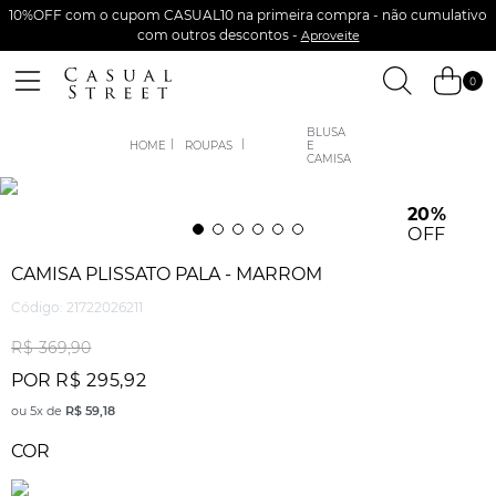
10%OFF com o cupom CASUAL10 na primeira compra - não cumulativo
com outros descontos -
Aproveite
0
BLUSA
ROUPAS
E
CAMISA
20%
OFF
CAMISA PLISSATO PALA - MARROM
Código
:
21722026211
R$
369
,
90
POR
R$
295
,
92
ou
5
x de
R$
59
,
18