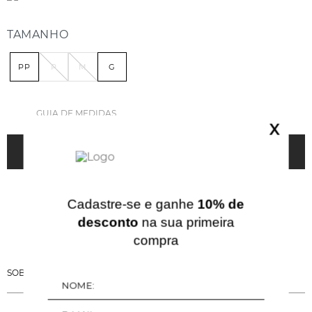
TAMANHO
PP
P
M
G
GUIA DE MEDIDAS
X
ADICIONAR À SACOLA
Cadastre-se e ganhe
10% de
desconto
na sua primeira
compra
SOBRE ESSA PEÇA