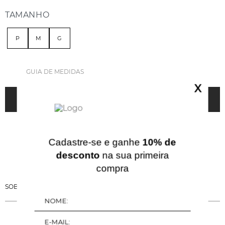
TAMANHO
P
M
G
GUIA DE MEDIDAS
X
ADICIONAR À SACOLA
Cadastre-se e ganhe
10% de
desconto
na sua primeira
compra
SOBRE ESSA PEÇA