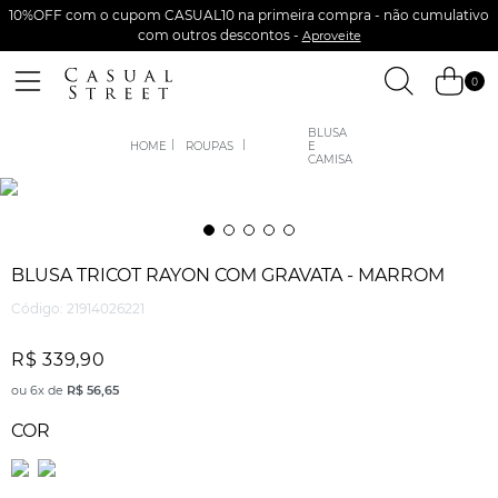
10%OFF com o cupom CASUAL10 na primeira compra - não cumulativo
com outros descontos -
Aproveite
0
BLUSA
ROUPAS
E
CAMISA
BLUSA TRICOT RAYON COM GRAVATA - MARROM
Código
:
21914026221
R$
339
,
90
ou
6
x de
R$
56
,
65