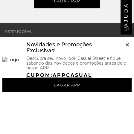
CADASTRAR
AJUDA
INSTITUCIONAL
×
Novidades e Promoções
MINHA CONTA
Exclusivas!
Descubra seu novo look Casual Street e fique
sabendo das novidades e promoções antes pelo
SUPORTE E POLÍTICAS
nosso APP
CUPOM:
APPCASUAL
CERTIFICADOS
BAIXAR APP
REDES SOCIAIS
BAIXE NOSSO APP
FORMAS DE PAGAMENTOS