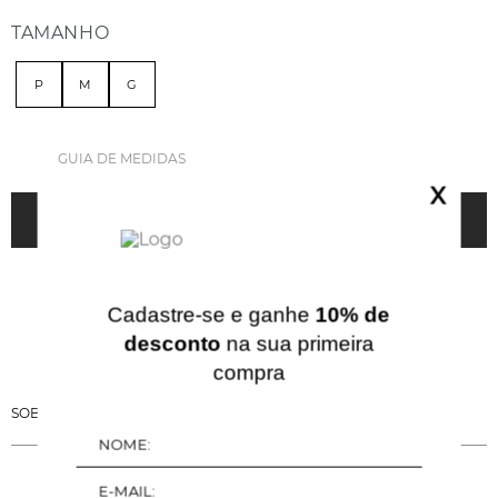
TAMANHO
P
M
G
GUIA DE MEDIDAS
X
ADICIONAR À SACOLA
Cadastre-se e ganhe
10% de
desconto
na sua primeira
compra
SOBRE ESSA PEÇA