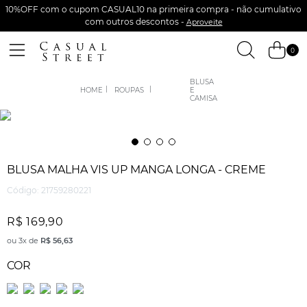
10%OFF com o cupom CASUAL10 na primeira compra - não cumulativo
com outros descontos -
Aproveite
0
BLUSA
ROUPAS
E
CAMISA
BLUSA MALHA VIS UP MANGA LONGA - CREME
Código
:
21759280221
R$
169
,
90
ou
3
x de
R$
56
,
63