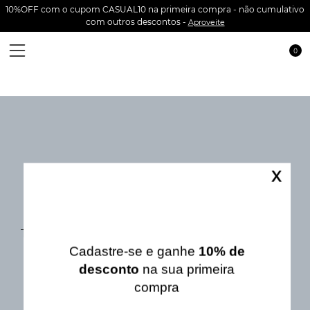
10%OFF com o cupom CASUAL10 na primeira compra - não cumulativo
com outros descontos -
Aproveite
0
Ops!
X
Não encontramos o que você buscou
Tente refazer sua busca com um termo diferente
ou navegue por nossas categorias.
Cadastre-se e ganhe
10% de
VOLTAR PARA HOME
desconto
na sua primeira
compra