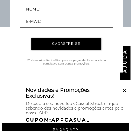
QUE TAL ESSES
PRODUTOS?
CADASTRE-SE
AJUDA
*O desconto não é válido para as peças do Bazar e não é
cumulativo com outras promoções.
×
Novidades e Promoções
Exclusivas!
Descubra seu novo look Casual Street e fique
sabendo das novidades e promoções antes pelo
nosso APP
CUPOM:
APPCASUAL
BAIXAR APP