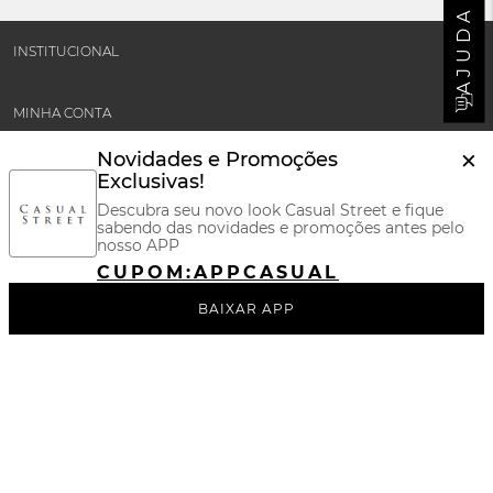
AJUDA
INSTITUCIONAL
MINHA CONTA
×
Novidades e Promoções
SUPORTE E POLÍTICAS
Exclusivas!
Descubra seu novo look Casual Street e fique
sabendo das novidades e promoções antes pelo
CERTIFICADOS
nosso APP
CUPOM:
APPCASUAL
REDES SOCIAIS
BAIXAR APP
BAIXE NOSSO APP
FORMAS DE PAGAMENTOS
Maintained by
Quick Digital
| Powered by
VTEX