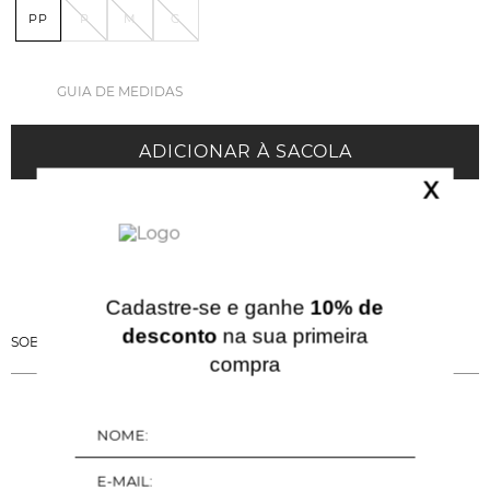
PP
P
M
G
GUIA DE MEDIDAS
ADICIONAR À SACOLA
X
Cadastre-se e ganhe
10% de
desconto
na sua primeira
SOBRE ESSA PEÇA
compra
QUERIDINHOS