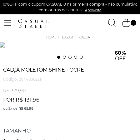
10%OFF com o cupom CASUAL10 na primeira compra - não cumulativo
com outros descontos -
Aproveite
0
BAZAR
CALÇA
60%
OFF
CALÇA MOLETOM SHINE - OCRE
Código
:
20440362211
R$
329
,
90
POR
R$
131
,
96
ou
2
x de
R$
65
,
98
TAMANHO