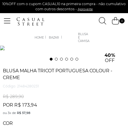
10%OFF com o cupom CASUAL10 na primeira compra - não cumulativo
com outros descontos -
Aproveite
0
BLUSA
BAZAR
E
CAMISA
40%
OFF
BLUSA MALHA TRICOT PORTUGUESA COLOUR -
CREME
Código
:
21484280231
R$
289
,
90
POR
R$
173
,
94
ou
3
x de
R$
57
,
98