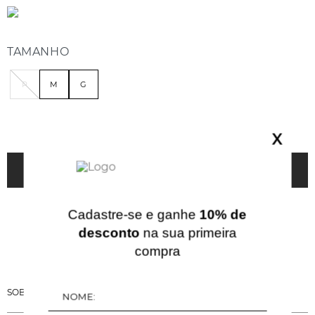
TAMANHO
P
M
G
GUIA DE MEDIDAS
X
ADICIONAR À SACOLA
Cadastre-se e ganhe
10% de
desconto
na sua primeira
compra
SOBRE ESSA PEÇA