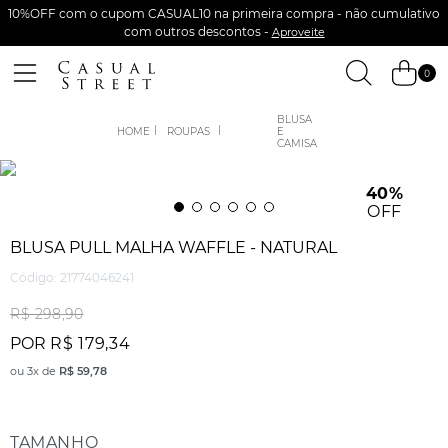
10%OFF com o cupom CASUAL10 na primeira compra - não cumulativo
com outros descontos -
Aproveite
0
BLUSA
ROUPAS
E
CAMISA
40%
OFF
BLUSA PULL MALHA WAFFLE - NATURAL
Código
:
21774046241
R$
298
,
90
POR
R$
179
,
34
ou
3
x de
R$
59
,
78
TAMANHO