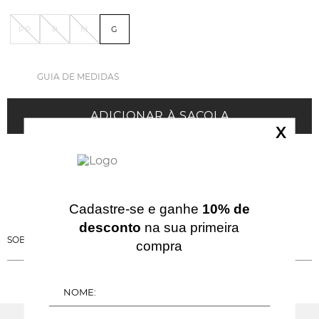
PP
P
M
G
GUIA DE MEDIDAS
ADICIONAR À SACOLA
X
Cadastre-se e ganhe
10% de
desconto
na sua primeira
SOBRE ESSA PEÇA
compra