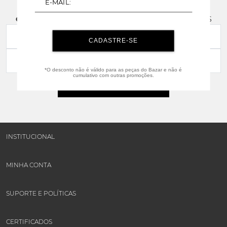
CADASTRE-SE
E RECEBA NOVIDADES E PROMOÇÕES
CADASTRE-SE
*O desconto não é válido para as peças do Bazar e não é
cumulativo com outras promoções.
CADASTRAR
INSTITUCIONAL
MINHA CONTA
SUPORTE E POLÍTICAS
CERTIFICADOS