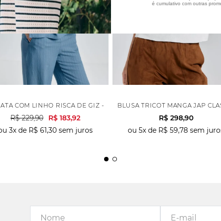
é cumulativo com outras prom
ATA COM LINHO RISCA DE GIZ - AZUL
BLUSA TRICOT MANGA JAP CLA
R$
229
,
90
R$
183
,
92
R$
298
,
90
ou
3
x de
R$
61
,
30
sem juros
ou
5
x de
R$
59
,
78
sem juro