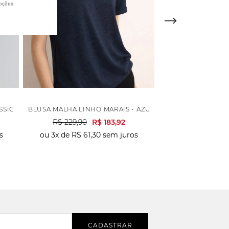
oções.
SSICA - OFF WHITE
BLUSA MALHA LINHO MARAIS - AZUL MARINHO
BLUSA MALHA MOD
R$
229
,
90
R$
183
,
92
R$
23
s
ou
3
x de
R$
61
,
30
sem juros
ou
4
x de
R$
59
,
CADASTRAR