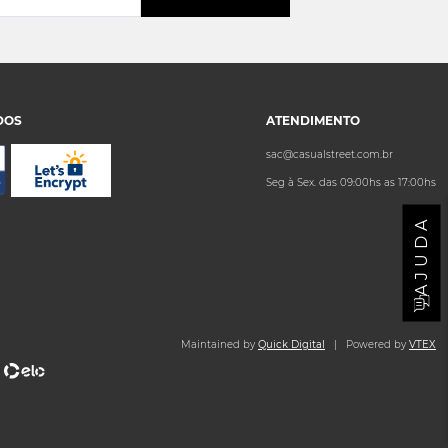
DOS
ATENDIMENTO
sac@casualstreet.com.br
Seg à Sex. das 09:00hs as 17:00hs
AJUDA
Maintained by
Quick Digital
| Powered by
VTEX