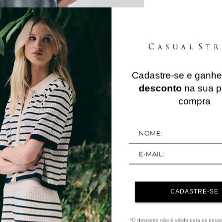
Cadastre-se e ganh
QUERIDINHOS
desconto
na sua p
compra
20%
OFF
CADASTRE-SE
*O desconto não é válido para as peça