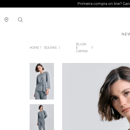
Primeira compra on line? Ga
NEW
BLUSA
ROUPAS
E
CAMISA