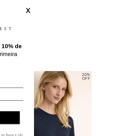
X
e
10% de
rimeira
20%
NEW IN
OFF
s do Bazar e não