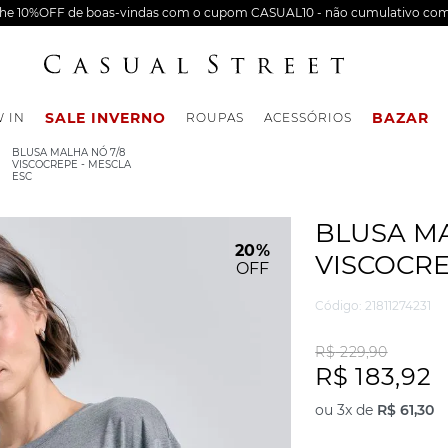
nhe 10%OFF de boas-vindas com o cupom CASUAL10 - não cumulativo com
SALE INVERNO
BAZAR
 IN
ROUPAS
ACESSÓRIOS
BLUSA MALHA NÓ 7/8
VISCOCREPE - MESCLA
ESC
BLUSA MA
20%
VISCOCRE
OFF
Código
:
21811274231
R$
229
,
90
R$
183
,
92
ou
3
x de
R$
61
,
30