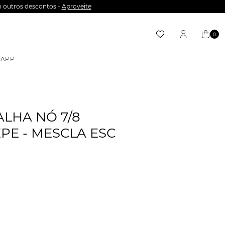
 outros descontos -
Aproveite
0
APP
LHA NÓ 7/8
PE - MESCLA ESC