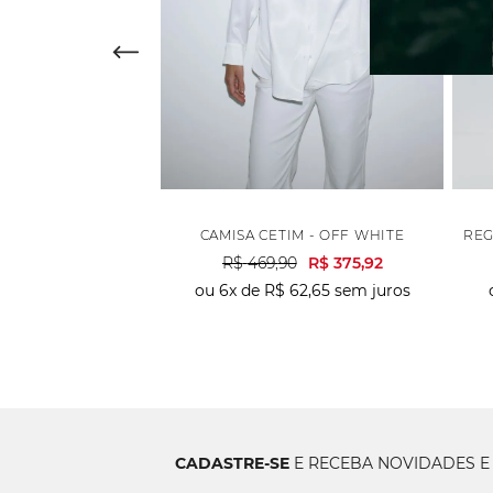
Ó 7/8 VISCOCREPE - MESCLA ESC
CAMISA CETIM - OFF WHITE
REG
0
R$
183
,
92
R$
469
,
90
R$
375
,
92
61
,
30
sem juros
ou
6
x de
R$
62
,
65
sem juros
CADASTRE-SE
E RECEBA NOVIDADES E