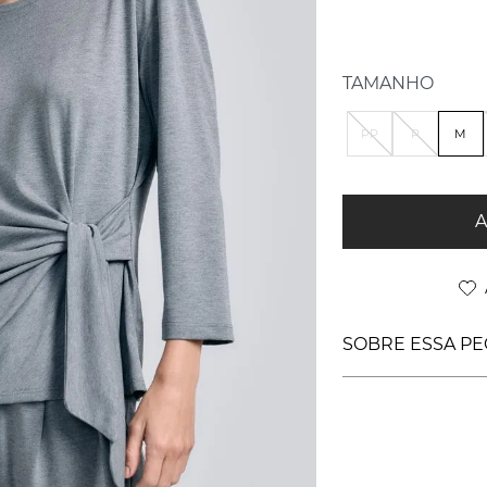
TAMANHO
PP
P
M
A
SOBRE ESSA PE