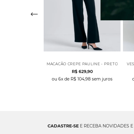
PA CARIMBO PASLEY - ROSA
MACACÃO CREPE PAULINE - PRETO
VES
0
R$
447
,
93
R$
629
,
90
74
,
65
sem juros
ou
6
x de
R$
104
,
98
sem juros
CADASTRE-SE
E RECEBA NOVIDADES E