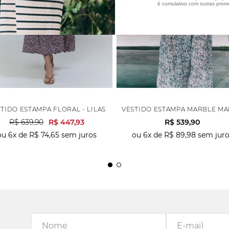
é cumulativo com outras prom
TIDO ESTAMPA FLORAL - LILAS
VESTIDO ESTAMPA MARBLE MA
R$
639
,
90
R$
447
,
93
R$
539
,
90
ou
6
x de
R$
74
,
65
sem juros
ou
6
x de
R$
89
,
98
sem juro