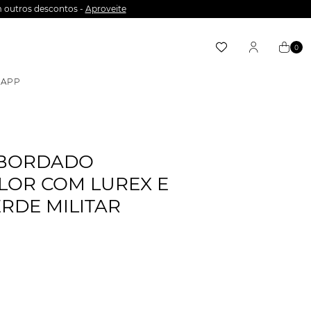
 outros descontos -
Aproveite
0
APP
 BORDADO
LOR COM LUREX E
ERDE MILITAR