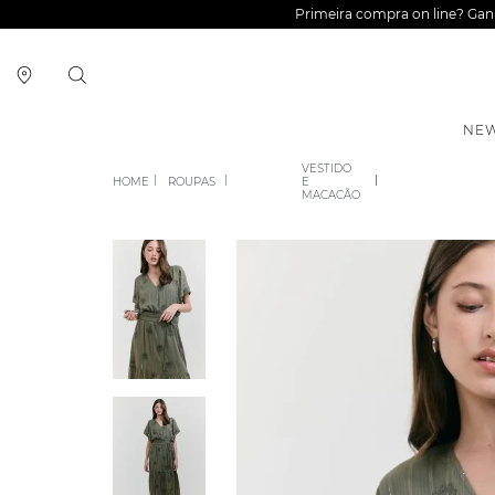
Primeira compra on line? Ga
NEW
VESTIDO
ROUPAS
E
MACACÃO