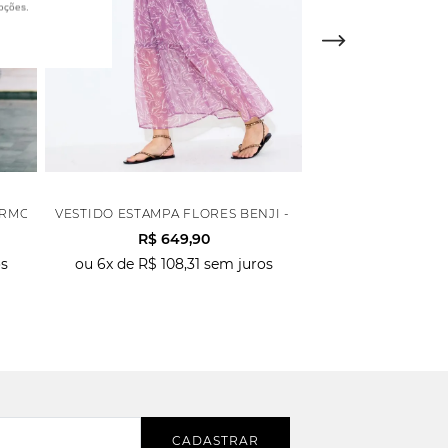
oções.
RMORIZADA - AZUL
VESTIDO ESTAMPA FLORES BENJI - LILAS
VESTIDO YURI GOT
R$
649
,
90
R$
69
s
ou
6
x de
R$
108
,
31
sem juros
ou
6
x de
R$
116
,
CADASTRAR