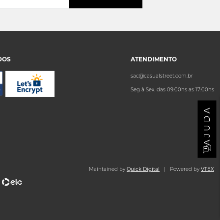
DOS
ATENDIMENTO
sac@casualstreet.com.br
Seg à Sex. das 09:00hs as 17:00hs
AJUDA
Maintained by
Quick Digital
| Powered by
VTEX