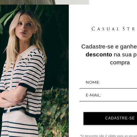
Cadastre-se e ganh
QUERIDINHOS
desconto
na sua p
compra
30%
NEW IN
OFF
CADASTRE-SE
*O desconto não é válido para as peça