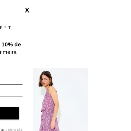
X
e
10% de
rimeira
NEW IN
NEW IN
s do Bazar e não