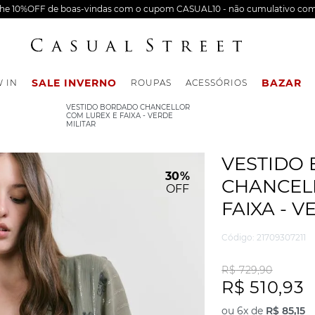
nhe 10%OFF de boas-vindas com o cupom CASUAL10 - não cumulativo com
SALE INVERNO
BAZAR
 IN
ROUPAS
ACESSÓRIOS
VESTIDO BORDADO CHANCELLOR
COM LUREX E FAIXA - VERDE
MILITAR
VESTIDO
30%
CHANCEL
OFF
FAIXA - V
Código
:
21709307211
R$
729
,
90
R$
510
,
93
ou
6
x de
R$
85
,
15