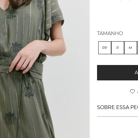
TAMANHO
PP
P
M
A
SOBRE ESSA PE