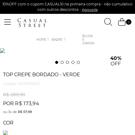
10%OFF com o cupom CASUAL10 na primeira compra - não cumulativo
com outros descontos -
Aproveite
0
BLUSA
BAZAR
E
CAMISA
40%
OFF
TOP CREPE BORDADO - VERDE
Código
:
21539006221
R$
289
,
90
POR
R$
173
,
94
ou
3
x de
R$
57
,
98