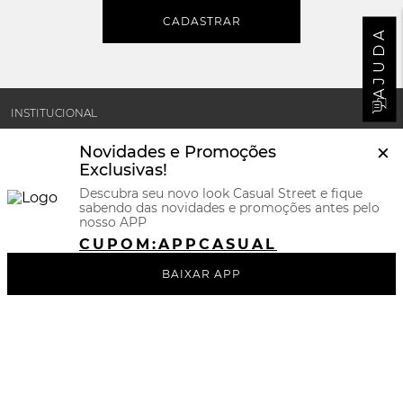
CADASTRAR
AJUDA
INSTITUCIONAL
×
Novidades e Promoções
MINHA CONTA
Exclusivas!
Descubra seu novo look Casual Street e fique
sabendo das novidades e promoções antes pelo
SUPORTE E POLÍTICAS
nosso APP
CUPOM:
APPCASUAL
CERTIFICADOS
BAIXAR APP
REDES SOCIAIS
BAIXE NOSSO APP