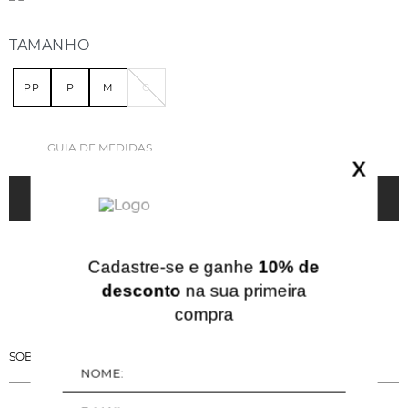
TAMANHO
PP
P
M
G
GUIA DE MEDIDAS
X
ADICIONAR À SACOLA
Cadastre-se e ganhe
10% de
desconto
na sua primeira
compra
SOBRE ESSA PEÇA