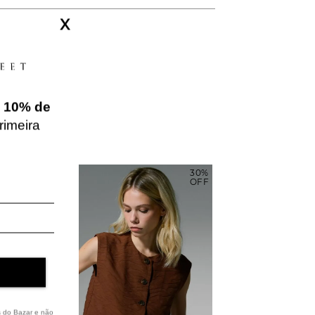
X
e
10% de
rimeira
30%
30%
OFF
OFF
s do Bazar e não