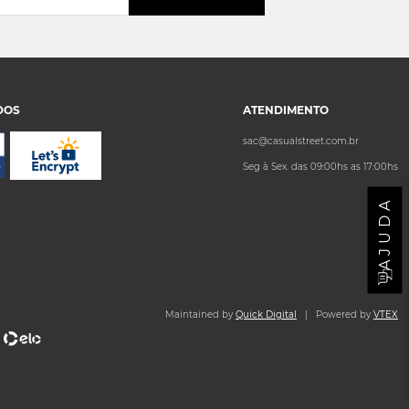
DOS
ATENDIMENTO
sac@casualstreet.com.br
Seg à Sex. das 09:00hs as 17:00hs
AJUDA
Maintained by
Quick Digital
| Powered by
VTEX