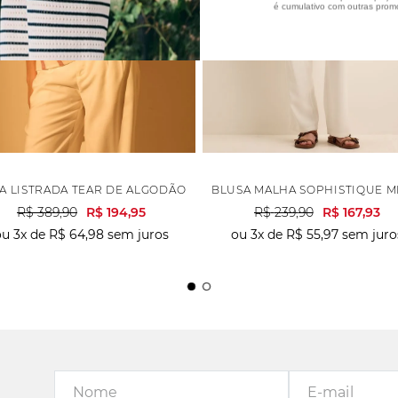
é cumulativo com outras prom
TO
A LISTRADA TEAR DE ALGODÃO - ROSA
BLUSA MALHA SOPHISTIQUE M
R$
389
,
90
R$
194
,
95
R$
239
,
90
R$
167
,
93
ou
3
x de
R$
64
,
98
sem juros
ou
3
x de
R$
55
,
97
sem juro