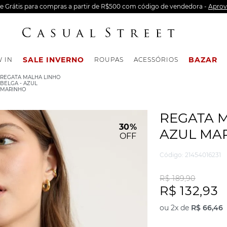
te Grátis para compras a partir de R$500 com código de vendedora -
Aprov
SALE INVERNO
BAZAR
 IN
ROUPAS
ACESSÓRIOS
REGATA MALHA LINHO
BELGA - AZUL
MARINHO
REGATA M
30%
AZUL MA
OFF
Código
:
21454016231
R$
189
,
90
R$
132
,
93
ou
2
x de
R$
66
,
46