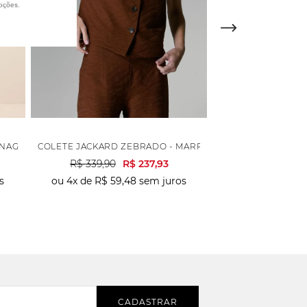
oções.
NAGA BARRA - VERDE
COLETE JACKARD ZEBRADO - MARROM
BLUSA CREPE BO
R$
339
,
90
R$
237
,
93
R$
439
,
90
s
ou
4
x de
R$
59
,
48
sem juros
ou
6
x de
R$
51
,
CADASTRAR