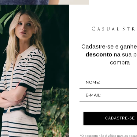
Cadastre-se e ganh
QUERIDINHOS
desconto
na sua p
compra
50%
OFF
CADASTRE-SE
*O desconto não é válido para as peça