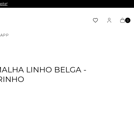
eite!
0
APP
ALHA LINHO BELGA -
RINHO