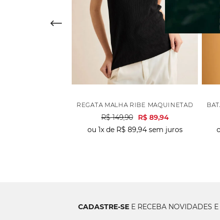
UREX DRAPE - PÉROLA
REGATA MALHA RIBE MAQUINETADA - PRE
BAT
0
R$
119
,
95
R$
149
,
90
R$
89
,
94
59
,
97
sem juros
ou
1
x de
R$
89
,
94
sem juros
CADASTRE-SE
E RECEBA NOVIDADES E