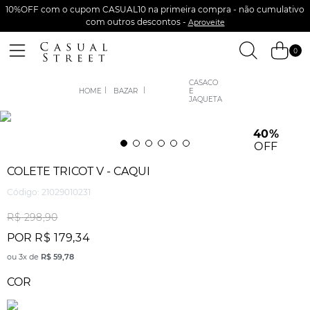
10%OFF com o cupom CASUAL10 na primeira compra - não cumulativo
com outros descontos -
Aproveite
0
CASACO
BAZAR
E
JAQUETA
40%
OFF
COLETE TRICOT V - CAQUI
Código
:
21029010231
R$
298
,
90
POR
R$
179
,
34
ou
3
x de
R$
59
,
78