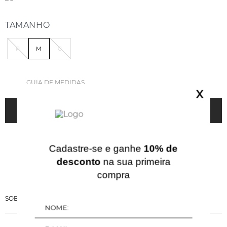
TAMANHO
P
M
G
GUIA DE MEDIDAS
X
ADICIONAR À SACOLA
Cadastre-se e ganhe
10% de
desconto
na sua primeira
compra
SOBRE ESSA PEÇA