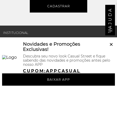
CADASTRAR
AJUDA
INSTITUCIONAL
×
Novidades e Promoções
MINHA CONTA
Exclusivas!
Descubra seu novo look Casual Street e fique
sabendo das novidades e promoções antes pelo
SUPORTE E POLÍTICAS
nosso APP
CUPOM:
APPCASUAL
CERTIFICADOS
BAIXAR APP
REDES SOCIAIS
BAIXE NOSSO APP