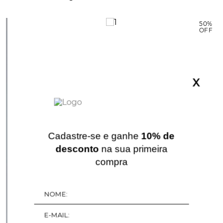
%
50%
F
OFF
X
Cadastre-se e ganhe
10% de
desconto
na sua primeira
compra