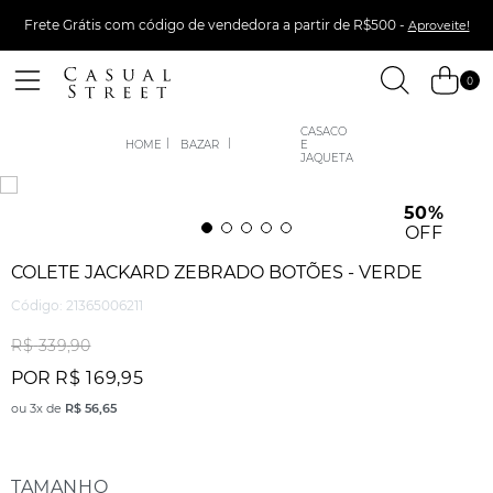
Frete Grátis com código de vendedora a partir de R$500 -
Aproveite!
0
CASACO
BAZAR
E
JAQUETA
50%
OFF
COLETE JACKARD ZEBRADO BOTÕES - VERDE
Código
:
21365006211
R$
339
,
90
POR
R$
169
,
95
ou
3
x de
R$
56
,
65
TAMANHO