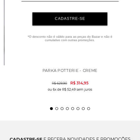
CADASTRE-SE
*O desconto não é válido para as peças do Bazar e não é
cumulativo com outras promoções.
PARKA POTTERIE - CREME
R$
314
,
95
R$
629
,
90
ou
6
x de
R$
52
,
49
sem juros
CADASTRE-SE
E RECEBA NOVIDADES E PROMOÇÕES