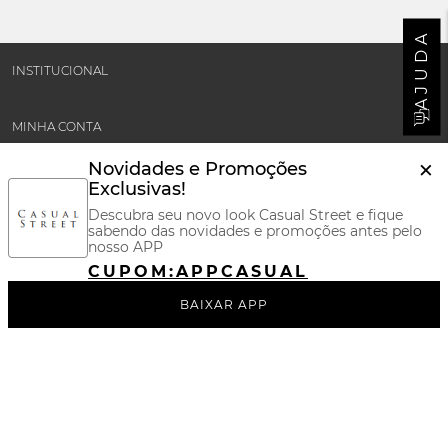
AJUDA
INSTITUCIONAL
MINHA CONTA
×
Novidades e Promoções
SUPORTE E POLÍTICAS
Exclusivas!
Descubra seu novo look Casual Street e fique
sabendo das novidades e promoções antes pelo
CERTIFICADOS
nosso APP
CUPOM:
APPCASUAL
REDES SOCIAIS
BAIXAR APP
BAIXE NOSSO APP
FORMAS DE PAGAMENTOS