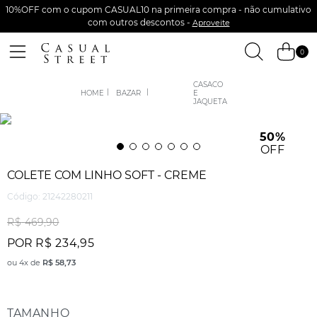
10%OFF com o cupom CASUAL10 na primeira compra - não cumulativo
com outros descontos -
Aproveite
0
CASACO
BAZAR
E
JAQUETA
50%
OFF
COLETE COM LINHO SOFT - CREME
Código
:
21242280211
R$
469
,
90
POR
R$
234
,
95
ou
4
x de
R$
58
,
73
TAMANHO