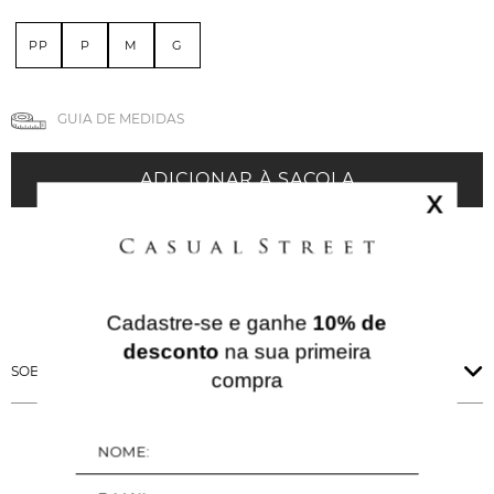
PP
P
M
G
GUIA DE MEDIDAS
ADICIONAR À SACOLA
X
Cadastre-se e ganhe
10% de
desconto
na sua primeira
SOBRE ESSA PEÇA
compra
QUERIDINHOS