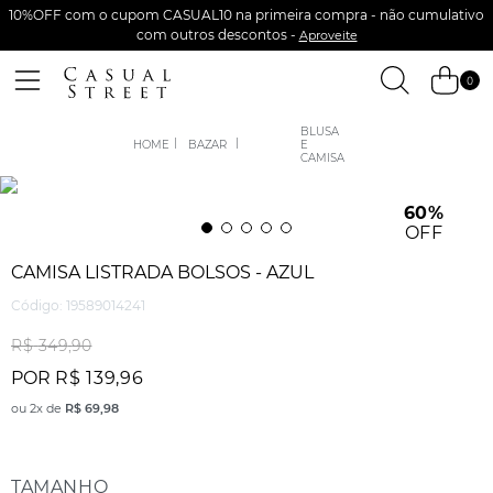
10%OFF com o cupom CASUAL10 na primeira compra - não cumulativo
com outros descontos -
Aproveite
0
BLUSA
BAZAR
E
CAMISA
60%
OFF
CAMISA LISTRADA BOLSOS - AZUL
Código
:
19589014241
R$
349
,
90
POR
R$
139
,
96
ou
2
x de
R$
69
,
98
TAMANHO