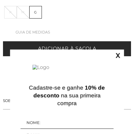
P
M
G
GUIA DE MEDIDAS
ADICIONAR À SACOLA
X
Cadastre-se e ganhe
10% de
desconto
na sua primeira
SOBRE ESSA PEÇA
compra
QUERIDINHOS