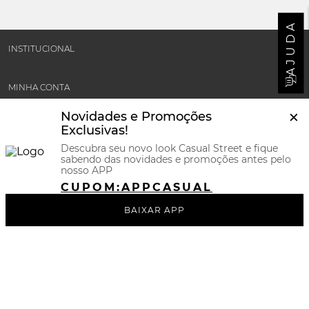
AJUDA
INSTITUCIONAL
MINHA CONTA
×
Novidades e Promoções
SUPORTE E POLÍTICAS
Exclusivas!
Descubra seu novo look Casual Street e fique
sabendo das novidades e promoções antes pelo
CERTIFICADOS
nosso APP
CUPOM:
APPCASUAL
REDES SOCIAIS
BAIXAR APP
BAIXE NOSSO APP
FORMAS DE PAGAMENTOS