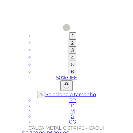
1
2
3
4
5
6
50%
OFF
Selecione o tamanho
PP
P
M
G
GG
CALÇA METALIC STRIPE - CAQUI