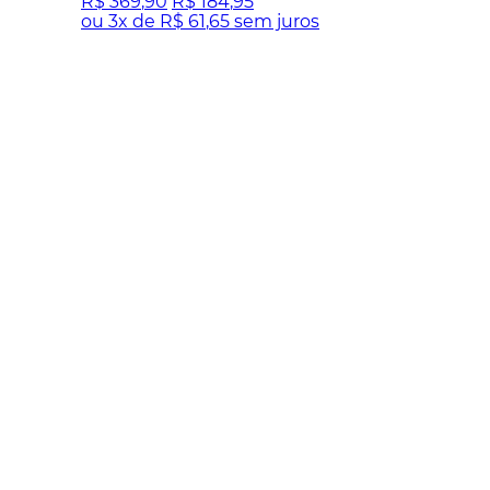
R$
369
,
90
R$
184
,
95
ou
3
x de
R$
61
,
65
sem juros