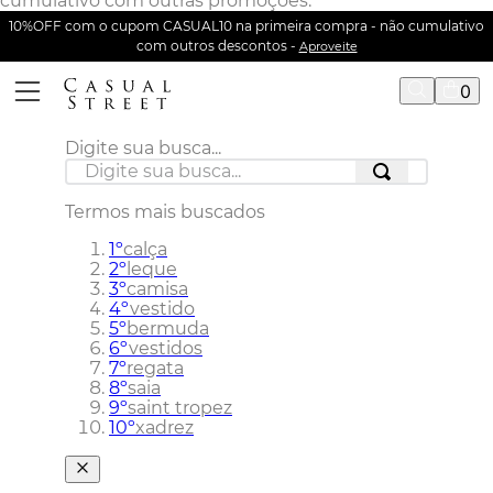
cumulativo com outras promoções.
10%OFF com o cupom CASUAL10 na primeira compra - não cumulativo
com outros descontos -
Aproveite
0
Digite sua busca...
Termos mais buscados
1
º
calça
2
º
leque
3
º
camisa
4
º
vestido
5
º
bermuda
6
º
vestidos
7
º
regata
8
º
saia
9
º
saint tropez
10
º
xadrez