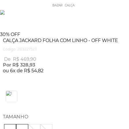
BAZAR
CALÇA
30%
OFF
CALÇA JACKARD FOLHA COM LINHO - OFF WHITE
Código
:
21232275211
De
R$
469
,
90
Por
R$
328
,
93
ou
6
x de
R$
54
,
82
TAMANHO