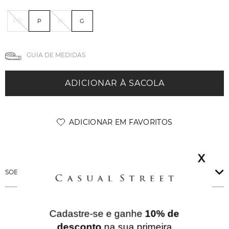
PP
P
M
G
GUIA DE MEDIDAS
ADICIONAR À SACOLA
X
SOBRE ESSA PEÇA
Cadastre-se e ganhe
10% de
QUERIDINHOS
desconto
na sua primeira