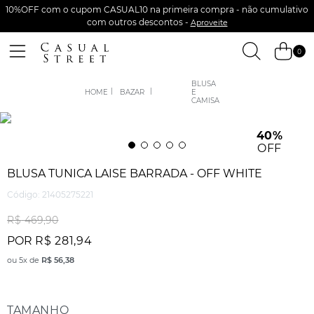
10%OFF com o cupom CASUAL10 na primeira compra - não cumulativo
com outros descontos -
Aproveite
0
BLUSA
BAZAR
E
CAMISA
40%
OFF
BLUSA TUNICA LAISE BARRADA - OFF WHITE
Código
:
21405275221
R$
469
,
90
POR
R$
281
,
94
ou
5
x de
R$
56
,
38
TAMANHO