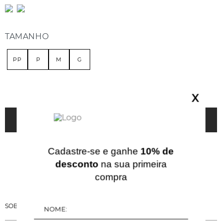
TAMANHO
PP
P
M
G
GUIA DE MEDIDAS
X
ADICIONAR À SACOLA
Cadastre-se e ganhe
10% de
desconto
na sua primeira
compra
SOBRE ESSA PEÇA