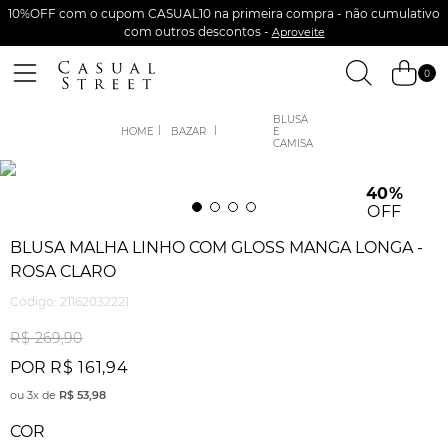
10%OFF com o cupom CASUAL10 na primeira compra - não cumulativo
com outros descontos -
Aproveite
0
BLUSA
BAZAR
E
CAMISA
40%
OFF
BLUSA MALHA LINHO COM GLOSS MANGA LONGA -
ROSA CLARO
Código
:
21162032221
R$
269
,
90
POR
R$
161
,
94
ou
3
x de
R$
53
,
98