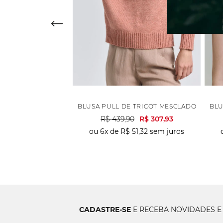
GOLA TRIANGULO BOTÕES - OFF WHITE
BLUSA PULL DE TRICOT MESCLADO - CORA
BLU
0
R$
272
,
93
R$
439
,
90
R$
307
,
93
54
,
58
sem juros
ou
6
x de
R$
51
,
32
sem juros
CADASTRE-SE
E RECEBA NOVIDADES E