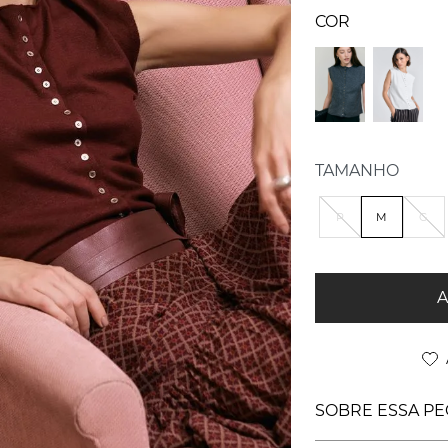
TAMANHO
P
M
G
A
SOBRE ESSA PE