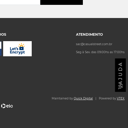
DOS
ATENDIMENTO
sac@casualstreet.com.br
Seg à Sex. das 09:00hs as 17:00hs
AJUDA
Maintained by
Quick Digital
| Powered by
VTEX