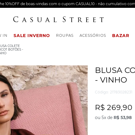
nhe 10%OFF de boas-vindas com o cupom CASUAL10 - não cumulativo com
SALE INVERNO
BAZAR
 IN
ROUPAS
ACESSÓRIOS
LUSA COLETE
ICOT BOTÕES -
INHO
BLUSA CO
- VINHO
Código
:
21783028231
R$
269
,
90
ou
5
x de
R$
53
,
98