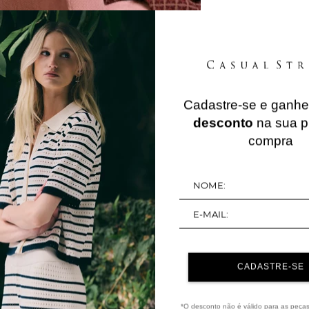
Cadastre-se e ganh
QUERIDINHOS
desconto
na sua p
compra
30%
OFF
CADASTRE-SE
*O desconto não é válido para as peça