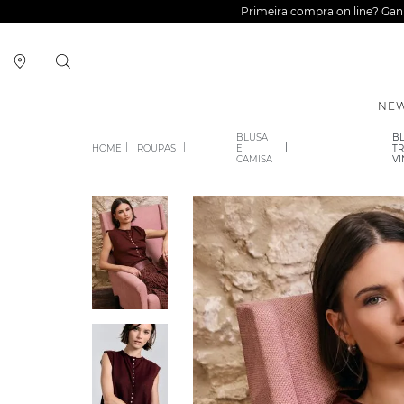
Primeira compra on line? Ga
NEW
BLUSA
B
ROUPAS
E
TR
CAMISA
V