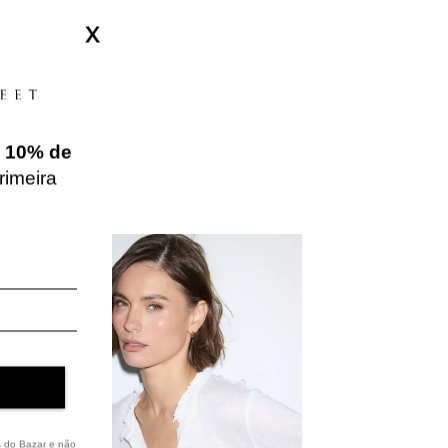
X
e
10% de
rimeira
s do Bazar e não