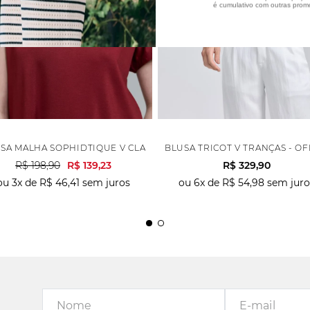
é cumulativo com outras prom
L
SA MALHA SOPHIDTIQUE V CLASSIC - TELHA
BLUSA TRICOT V TRANÇAS - O
R$
198
,
90
R$
139
,
23
R$
329
,
90
ou
3
x de
R$
46
,
41
sem juros
ou
6
x de
R$
54
,
98
sem juro