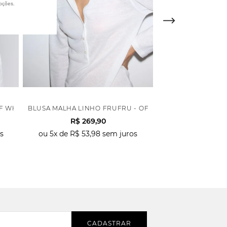
oções.
FF WHITE
BLUSA MALHA LINHO FRUFRU - OFF WHITE
BLUSA MALHA WAF
R$
269
,
90
R$
239
,
90
s
ou
5
x de
R$
53
,
98
sem juros
ou
2
x de
R$
71
,
CADASTRAR