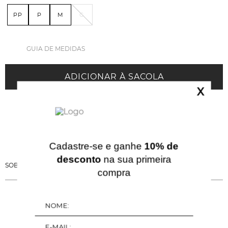
PP
P
M
G
GUIA DE MEDIDAS
ADICIONAR À SACOLA
X
Cadastre-se e ganhe
10% de
desconto
na sua primeira
SOBRE ESSA PEÇA
compra
QUERIDINHOS