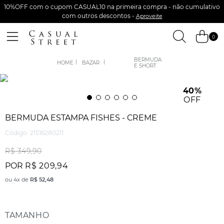
10%OFF com o cupom CASUAL10 na primeira compra - não cumulativo
com outros descontos -
Aproveite
0
BERMUDA
BAZAR
E SHORT
40%
OFF
BERMUDA ESTAMPA FISHES - CREME
Código
:
21516280211
R$
349
,
90
POR
R$
209
,
94
ou
4
x de
R$
52
,
48
TAMANHO